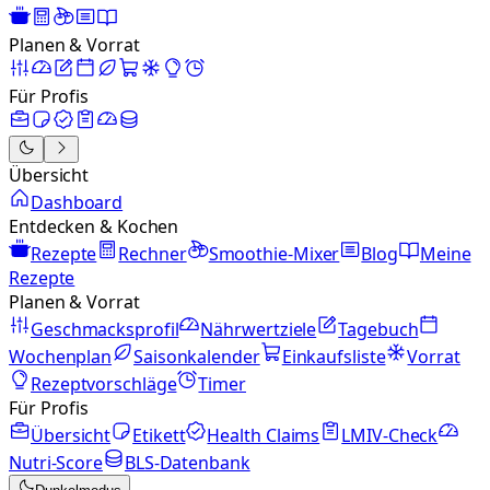
Planen & Vorrat
Für Profis
Übersicht
Dashboard
Entdecken & Kochen
Rezepte
Rechner
Smoothie-Mixer
Blog
Meine
Rezepte
Planen & Vorrat
Geschmacksprofil
Nährwertziele
Tagebuch
Wochenplan
Saisonkalender
Einkaufsliste
Vorrat
Rezeptvorschläge
Timer
Für Profis
Übersicht
Etikett
Health Claims
LMIV-Check
Nutri-Score
BLS-Datenbank