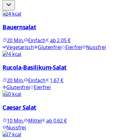
424
kcal
Bauernsalat
20
Min.
Einfach
ab
2,05 €
Vegetarisch
Glutenfrei
Eierfrei
Nussfrei
374
kcal
Rucola-Basilikum-Salat
20
Min.
Einfach
1,67 €
Glutenfrei
Eierfrei
450
kcal
Caesar Salat
10
Min.
Mittel
ab
0,62 €
Nussfrei
607
kcal