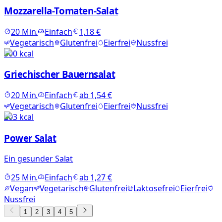
Mozzarella-Tomaten-Salat
20
Min.
Einfach
1,18 €
Vegetarisch
Glutenfrei
Eierfrei
Nussfrei
300
kcal
Griechischer Bauernsalat
20
Min.
Einfach
ab
1,54 €
Vegetarisch
Glutenfrei
Eierfrei
Nussfrei
203
kcal
Power Salat
Ein gesunder Salat
25
Min.
Einfach
ab
1,27 €
Vegan
Vegetarisch
Glutenfrei
Laktosefrei
Eierfrei
Nussfrei
1
2
3
4
5