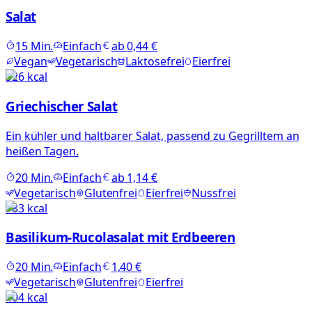
Salat
15
Min.
Einfach
ab
0,44 €
Vegan
Vegetarisch
Laktosefrei
Eierfrei
326
kcal
Griechischer Salat
Ein kühler und haltbarer Salat, passend zu Gegrilltem an
heißen Tagen.
20
Min.
Einfach
ab
1,14 €
Vegetarisch
Glutenfrei
Eierfrei
Nussfrei
783
kcal
Basilikum-Rucolasalat mit Erdbeeren
20
Min.
Einfach
1,40 €
Vegetarisch
Glutenfrei
Eierfrei
404
kcal