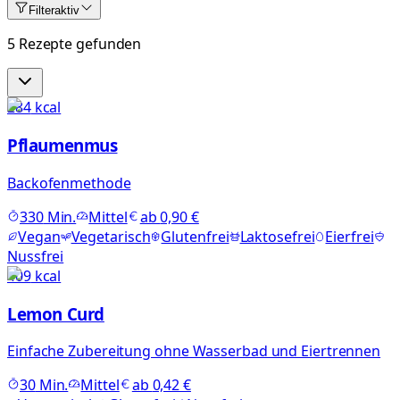
Filter
aktiv
5 Rezepte gefunden
284
kcal
Pflaumenmus
Backofenmethode
330
Min.
Mittel
ab
0,90 €
Vegan
Vegetarisch
Glutenfrei
Laktosefrei
Eierfrei
Nussfrei
409
kcal
Lemon Curd
Einfache Zubereitung ohne Wasserbad und Eiertrennen
30
Min.
Mittel
ab
0,42 €