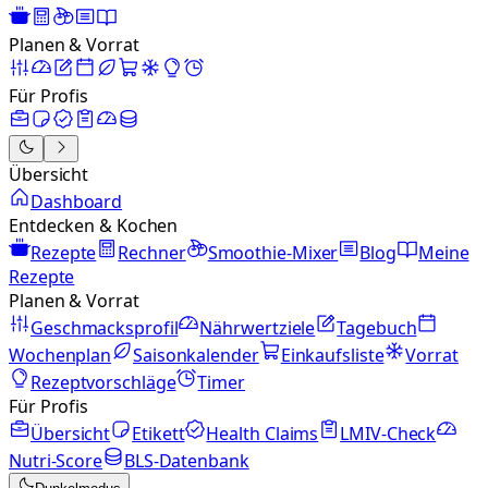
Planen & Vorrat
Für Profis
Übersicht
Dashboard
Entdecken & Kochen
Rezepte
Rechner
Smoothie-Mixer
Blog
Meine
Rezepte
Planen & Vorrat
Geschmacksprofil
Nährwertziele
Tagebuch
Wochenplan
Saisonkalender
Einkaufsliste
Vorrat
Rezeptvorschläge
Timer
Für Profis
Übersicht
Etikett
Health Claims
LMIV-Check
Nutri-Score
BLS-Datenbank