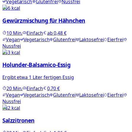
Vegetarisch
Glutenfrei
Nussfrei
666
kcal
Gewürzmischung für Hähnchen
10
Min.
Einfach
ab
0,48 €
Vegan
Vegetarisch
Glutenfrei
Laktosefrei
Eierfrei
Nussfrei
253
kcal
Holunder-Balsamico-Essig
Ergibt etwa 1 Liter fertigen Essig
20
Min.
Einfach
0,70 €
Vegan
Vegetarisch
Glutenfrei
Laktosefrei
Eierfrei
Nussfrei
182
kcal
Salzzitronen