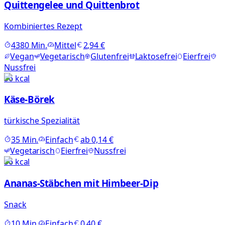
Quittengelee und Quittenbrot
Kombiniertes Rezept
4380
Min.
Mittel
2,94 €
Vegan
Vegetarisch
Glutenfrei
Laktosefrei
Eierfrei
Nussfrei
36
kcal
Käse-Börek
türkische Spezialität
35
Min.
Einfach
ab
0,14 €
Vegetarisch
Eierfrei
Nussfrei
56
kcal
Ananas-Stäbchen mit Himbeer-Dip
Snack
10
Min.
Einfach
0,40 €