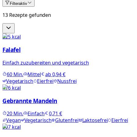
Filter
aktiv
13 Rezepte gefunden
225
kcal
Falafel
Einfach zuzubereiten und vegetarisch
60
Min.
Mittel
ab
0,94 €
Vegetarisch
Eierfrei
Nussfrei
476
kcal
Gebrannte Mandeln
20
Min.
Einfach
0,71 €
Vegan
Vegetarisch
Glutenfrei
Laktosefrei
Eierfrei
307
kcal