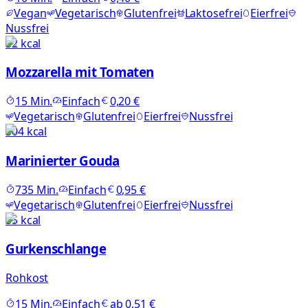
Vegan
Vegetarisch
Glutenfrei
Laktosefrei
Eierfrei
Nussfrei
32
kcal
Mozzarella mit Tomaten
15
Min.
Einfach
0,20 €
Vegetarisch
Glutenfrei
Eierfrei
Nussfrei
504
kcal
Marinierter Gouda
735
Min.
Einfach
0,95 €
Vegetarisch
Glutenfrei
Eierfrei
Nussfrei
55
kcal
Gurkenschlange
Rohkost
15
Min.
Einfach
ab
0,51 €