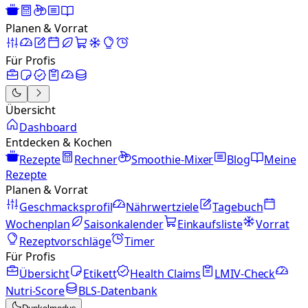
Planen & Vorrat
Für Profis
Übersicht
Dashboard
Entdecken & Kochen
Rezepte
Rechner
Smoothie-Mixer
Blog
Meine
Rezepte
Planen & Vorrat
Geschmacksprofil
Nährwertziele
Tagebuch
Wochenplan
Saisonkalender
Einkaufsliste
Vorrat
Rezeptvorschläge
Timer
Für Profis
Übersicht
Etikett
Health Claims
LMIV-Check
Nutri-Score
BLS-Datenbank