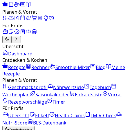
Planen & Vorrat
Für Profis
Übersicht
Dashboard
Entdecken & Kochen
Rezepte
Rechner
Smoothie-Mixer
Blog
Meine
Rezepte
Planen & Vorrat
Geschmacksprofil
Nährwertziele
Tagebuch
Wochenplan
Saisonkalender
Einkaufsliste
Vorrat
Rezeptvorschläge
Timer
Für Profis
Übersicht
Etikett
Health Claims
LMIV-Check
Nutri-Score
BLS-Datenbank