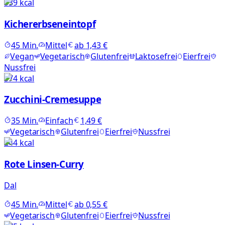
539
kcal
Kichererbseneintopf
45
Min.
Mittel
ab
1,43 €
Vegan
Vegetarisch
Glutenfrei
Laktosefrei
Eierfrei
Nussfrei
374
kcal
Zucchini-Cremesuppe
35
Min.
Einfach
1,49 €
Vegetarisch
Glutenfrei
Eierfrei
Nussfrei
244
kcal
Rote Linsen-Curry
Dal
45
Min.
Mittel
ab
0,55 €
Vegetarisch
Glutenfrei
Eierfrei
Nussfrei