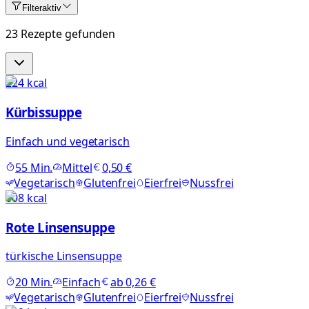
Filter
aktiv
23 Rezepte gefunden
224
kcal
Kürbissuppe
Einfach und vegetarisch
55
Min.
Mittel
0,50 €
Vegetarisch
Glutenfrei
Eierfrei
Nussfrei
608
kcal
Rote Linsensuppe
türkische Linsensuppe
20
Min.
Einfach
ab
0,26 €
Vegetarisch
Glutenfrei
Eierfrei
Nussfrei