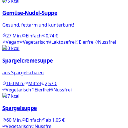
875
kcal
Gemüse-Nudel-Suppe
Gesund, fettarm und kunterbunt!
27
Min.
Einfach
0,74 €
Vegan
Vegetarisch
Laktosefrei
Eierfrei
Nussfrei
440
kcal
Spargelcremesuppe
aus Spargelschalen
160
Min.
Mittel
2,57 €
Vegetarisch
Eierfrei
Nussfrei
187
kcal
Spargelsuppe
60
Min.
Einfach
ab
1,05 €
Vegetarisch
Nussfrei