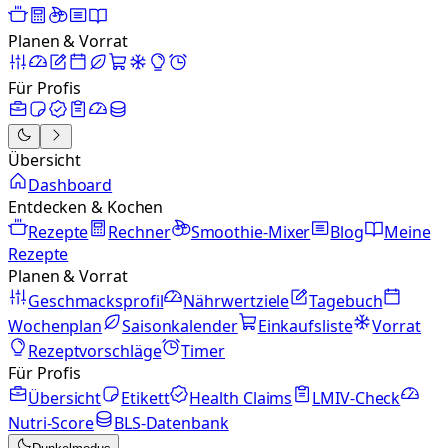
Planen & Vorrat
Für Profis
Übersicht
Dashboard
Entdecken & Kochen
Rezepte
Rechner
Smoothie-Mixer
Blog
Meine
Rezepte
Planen & Vorrat
Geschmacksprofil
Nährwertziele
Tagebuch
Wochenplan
Saisonkalender
Einkaufsliste
Vorrat
Rezeptvorschläge
Timer
Für Profis
Übersicht
Etikett
Health Claims
LMIV-Check
Nutri-Score
BLS-Datenbank