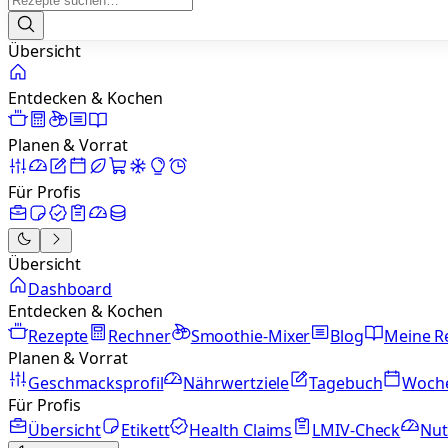
Übersicht
Entdecken & Kochen
Planen & Vorrat
Für Profis
Übersicht
Dashboard
Entdecken & Kochen
Rezepte
Rechner
Smoothie-Mixer
Blog
Meine R
Planen & Vorrat
Geschmacksprofil
Nährwertziele
Tagebuch
Woch
Für Profis
Übersicht
Etikett
Health Claims
LMIV-Check
Nut