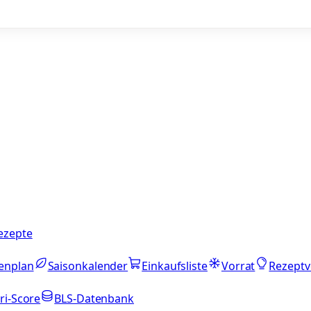
ezepte
enplan
Saisonkalender
Einkaufsliste
Vorrat
Rezeptv
ri-Score
BLS-Datenbank