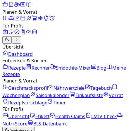
Planen & Vorrat
Für Profis
Übersicht
Dashboard
Entdecken & Kochen
Rezepte
Rechner
Smoothie-Mixer
Blog
Meine
Rezepte
Planen & Vorrat
Geschmacksprofil
Nährwertziele
Tagebuch
Wochenplan
Saisonkalender
Einkaufsliste
Vorrat
Rezeptvorschläge
Timer
Für Profis
Übersicht
Etikett
Health Claims
LMIV-Check
Nutri-Score
BLS-Datenbank