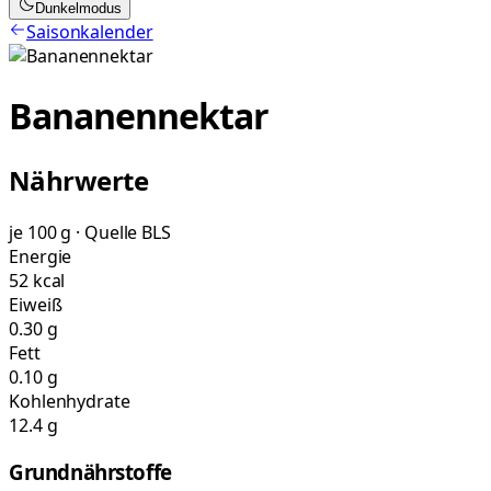
Dunkelmodus
Saisonkalender
Bananennektar
Nährwerte
je 100 g · Quelle BLS
Energie
52 kcal
Eiweiß
0.30 g
Fett
0.10 g
Kohlenhydrate
12.4 g
Grundnährstoffe