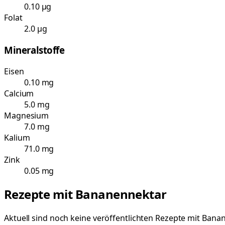
0.10 µg
Folat
2.0 µg
Mineralstoffe
Eisen
0.10 mg
Calcium
5.0 mg
Magnesium
7.0 mg
Kalium
71.0 mg
Zink
0.05 mg
Rezepte mit
Bananennektar
Aktuell sind noch keine veröffentlichten Rezepte mit
Banan