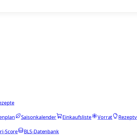
ezepte
enplan
Saisonkalender
Einkaufsliste
Vorrat
Rezeptv
ri-Score
BLS-Datenbank