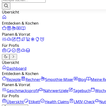
Übersicht
Entdecken & Kochen
Planen & Vorrat
Für Profis
Übersicht
Dashboard
Entdecken & Kochen
Rezepte
Rechner
Smoothie-Mixer
Blog
Meine R
Planen & Vorrat
Geschmacksprofil
Nährwertziele
Tagebuch
Woch
Für Profis
Übersicht
Etikett
Health Claims
LMIV-Check
Nut