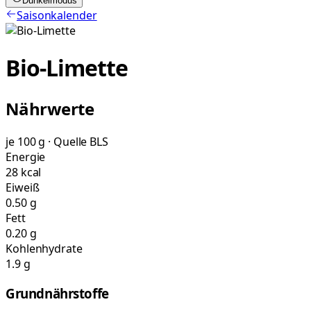
Dunkelmodus
Saisonkalender
Bio-Limette
Nährwerte
je 100 g · Quelle BLS
Energie
28 kcal
Eiweiß
0.50 g
Fett
0.20 g
Kohlenhydrate
1.9 g
Grundnährstoffe