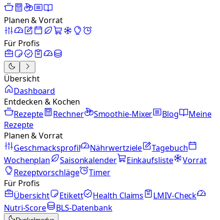
Planen & Vorrat
Für Profis
Übersicht
Dashboard
Entdecken & Kochen
Rezepte
Rechner
Smoothie-Mixer
Blog
Meine
Rezepte
Planen & Vorrat
Geschmacksprofil
Nährwertziele
Tagebuch
Wochenplan
Saisonkalender
Einkaufsliste
Vorrat
Rezeptvorschläge
Timer
Für Profis
Übersicht
Etikett
Health Claims
LMIV-Check
Nutri-Score
BLS-Datenbank