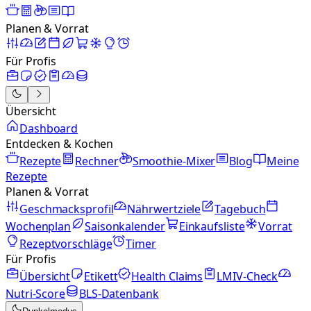
Planen & Vorrat
Für Profis
Übersicht
Dashboard
Entdecken & Kochen
Rezepte
Rechner
Smoothie-Mixer
Blog
Meine
Rezepte
Planen & Vorrat
Geschmacksprofil
Nährwertziele
Tagebuch
Wochenplan
Saisonkalender
Einkaufsliste
Vorrat
Rezeptvorschläge
Timer
Für Profis
Übersicht
Etikett
Health Claims
LMIV-Check
Nutri-Score
BLS-Datenbank