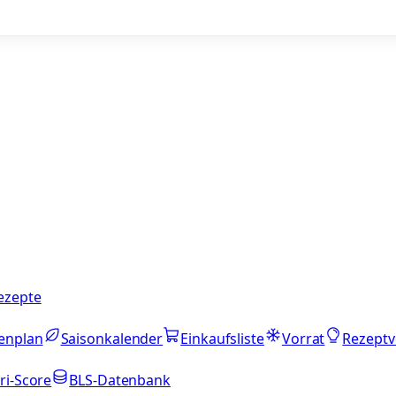
ezepte
enplan
Saisonkalender
Einkaufsliste
Vorrat
Rezeptv
ri-Score
BLS-Datenbank