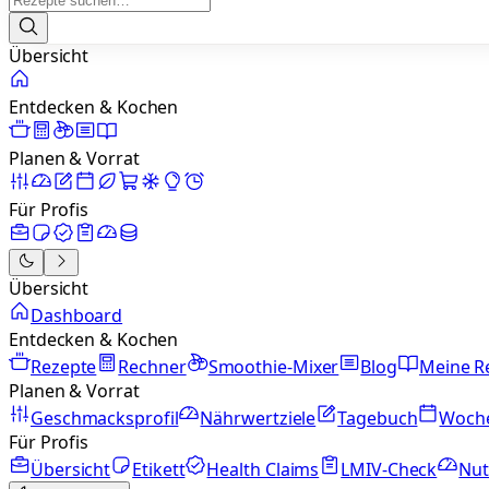
Übersicht
Entdecken & Kochen
Planen & Vorrat
Für Profis
Übersicht
Dashboard
Entdecken & Kochen
Rezepte
Rechner
Smoothie-Mixer
Blog
Meine R
Planen & Vorrat
Geschmacksprofil
Nährwertziele
Tagebuch
Woch
Für Profis
Übersicht
Etikett
Health Claims
LMIV-Check
Nut