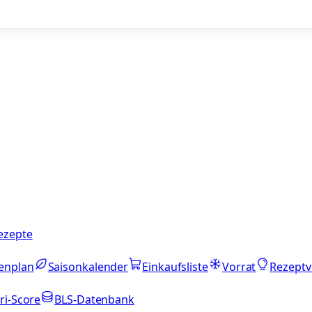
ezepte
enplan
Saisonkalender
Einkaufsliste
Vorrat
Rezeptv
ri-Score
BLS-Datenbank