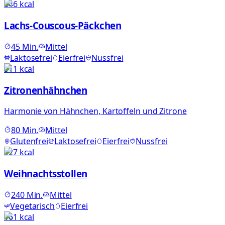
846
kcal
Lachs-Couscous-Päckchen
45
Min.
Mittel
Laktosefrei
Eierfrei
Nussfrei
511
kcal
Zitronenhähnchen
Harmonie von Hähnchen, Kartoffeln und Zitrone
80
Min.
Mittel
Glutenfrei
Laktosefrei
Eierfrei
Nussfrei
427
kcal
Weihnachtsstollen
240
Min.
Mittel
Vegetarisch
Eierfrei
161
kcal