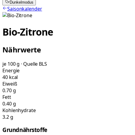
Dunkelmodus
Saisonkalender
Bio-Zitrone
Nährwerte
je 100 g · Quelle BLS
Energie
40 kcal
Eiweiß
0.70 g
Fett
0.40 g
Kohlenhydrate
3.2 g
Grundnährstoffe