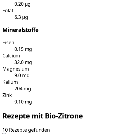
0.20 µg
Folat
6.3 µg
Mineralstoffe
Eisen
0.15 mg
Calcium
32.0 mg
Magnesium
9.0 mg
Kalium
204 mg
Zink
0.10 mg
Rezepte mit
Bio-Zitrone
10
Rezepte
gefunden