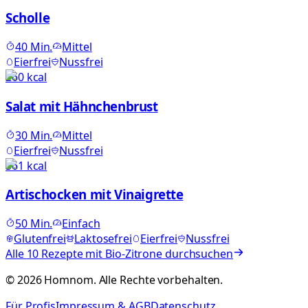
Scholle
40
Min.
Mittel
Eierfrei
Nussfrei
260
kcal
Salat mit Hähnchenbrust
30
Min.
Mittel
Eierfrei
Nussfrei
361
kcal
Artischocken mit Vinaigrette
50
Min.
Einfach
Glutenfrei
Laktosefrei
Eierfrei
Nussfrei
Alle
10
Rezepte mit
Bio-Zitrone
durchsuchen
©
2026
Homnom. Alle Rechte vorbehalten.
Für Profis
Impressum & AGB
Datenschutz