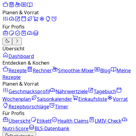
Planen & Vorrat
Für Profis
Übersicht
Dashboard
Entdecken & Kochen
Rezepte
Rechner
Smoothie-Mixer
Blog
Meine
Rezepte
Planen & Vorrat
Geschmacksprofil
Nährwertziele
Tagebuch
Wochenplan
Saisonkalender
Einkaufsliste
Vorrat
Rezeptvorschläge
Timer
Für Profis
Übersicht
Etikett
Health Claims
LMIV-Check
Nutri-Score
BLS-Datenbank