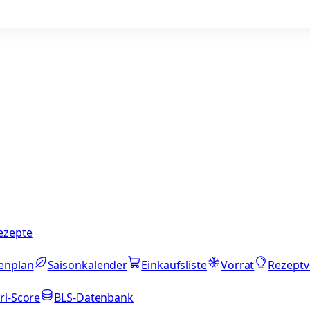
ezepte
enplan
Saisonkalender
Einkaufsliste
Vorrat
Rezeptv
ri-Score
BLS-Datenbank