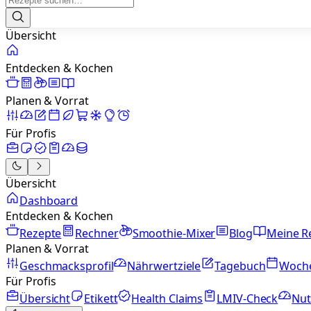
Übersicht
Entdecken & Kochen
Planen & Vorrat
Für Profis
Übersicht
Dashboard
Entdecken & Kochen
Rezepte
Rechner
Smoothie-Mixer
Blog
Meine R
Planen & Vorrat
Geschmacksprofil
Nährwertziele
Tagebuch
Woch
Für Profis
Übersicht
Etikett
Health Claims
LMIV-Check
Nut