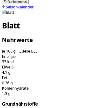
Dunkelmodus
Saisonkalender
Blatt
Nährwerte
je 100 g · Quelle BLS
Energie
33 kcal
Eiweiß
4.1 g
Fett
0.36 g
Kohlenhydrate
1.3 g
Grundnährstoffe