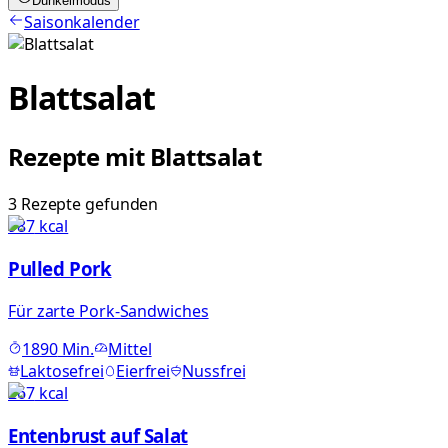
Dunkelmodus
Saisonkalender
Blattsalat
Rezepte mit
Blattsalat
3
Rezepte
gefunden
987
kcal
Pulled Pork
Für zarte Pork-Sandwiches
1890
Min.
Mittel
Laktosefrei
Eierfrei
Nussfrei
267
kcal
Entenbrust auf Salat