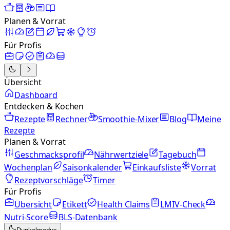
Planen & Vorrat
Für Profis
Übersicht
Dashboard
Entdecken & Kochen
Rezepte
Rechner
Smoothie-Mixer
Blog
Meine
Rezepte
Planen & Vorrat
Geschmacksprofil
Nährwertziele
Tagebuch
Wochenplan
Saisonkalender
Einkaufsliste
Vorrat
Rezeptvorschläge
Timer
Für Profis
Übersicht
Etikett
Health Claims
LMIV-Check
Nutri-Score
BLS-Datenbank