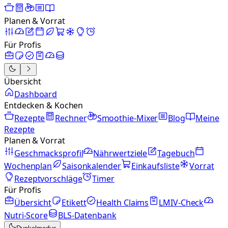
Planen & Vorrat
Für Profis
Übersicht
Dashboard
Entdecken & Kochen
Rezepte
Rechner
Smoothie-Mixer
Blog
Meine
Rezepte
Planen & Vorrat
Geschmacksprofil
Nährwertziele
Tagebuch
Wochenplan
Saisonkalender
Einkaufsliste
Vorrat
Rezeptvorschläge
Timer
Für Profis
Übersicht
Etikett
Health Claims
LMIV-Check
Nutri-Score
BLS-Datenbank