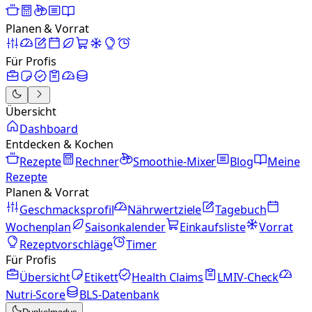
Planen & Vorrat
Für Profis
Übersicht
Dashboard
Entdecken & Kochen
Rezepte
Rechner
Smoothie-Mixer
Blog
Meine
Rezepte
Planen & Vorrat
Geschmacksprofil
Nährwertziele
Tagebuch
Wochenplan
Saisonkalender
Einkaufsliste
Vorrat
Rezeptvorschläge
Timer
Für Profis
Übersicht
Etikett
Health Claims
LMIV-Check
Nutri-Score
BLS-Datenbank