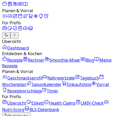
Planen & Vorrat
Für Profis
Übersicht
Dashboard
Entdecken & Kochen
Rezepte
Rechner
Smoothie-Mixer
Blog
Meine
Rezepte
Planen & Vorrat
Geschmacksprofil
Nährwertziele
Tagebuch
Wochenplan
Saisonkalender
Einkaufsliste
Vorrat
Rezeptvorschläge
Timer
Für Profis
Übersicht
Etikett
Health Claims
LMIV-Check
Nutri-Score
BLS-Datenbank