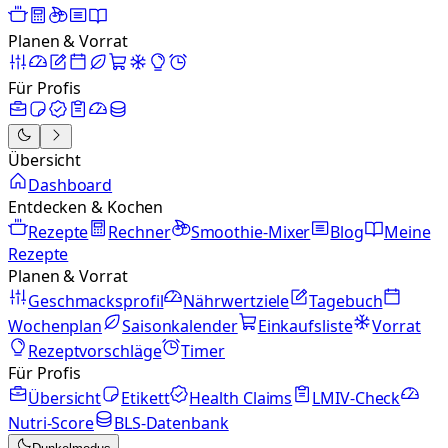
Planen & Vorrat
Für Profis
Übersicht
Dashboard
Entdecken & Kochen
Rezepte
Rechner
Smoothie-Mixer
Blog
Meine
Rezepte
Planen & Vorrat
Geschmacksprofil
Nährwertziele
Tagebuch
Wochenplan
Saisonkalender
Einkaufsliste
Vorrat
Rezeptvorschläge
Timer
Für Profis
Übersicht
Etikett
Health Claims
LMIV-Check
Nutri-Score
BLS-Datenbank