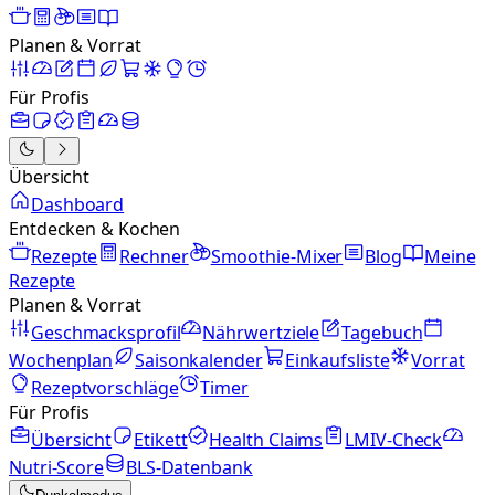
Planen & Vorrat
Für Profis
Übersicht
Dashboard
Entdecken & Kochen
Rezepte
Rechner
Smoothie-Mixer
Blog
Meine
Rezepte
Planen & Vorrat
Geschmacksprofil
Nährwertziele
Tagebuch
Wochenplan
Saisonkalender
Einkaufsliste
Vorrat
Rezeptvorschläge
Timer
Für Profis
Übersicht
Etikett
Health Claims
LMIV-Check
Nutri-Score
BLS-Datenbank