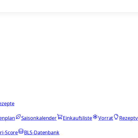
ezepte
enplan
Saisonkalender
Einkaufsliste
Vorrat
Rezeptv
ri-Score
BLS-Datenbank