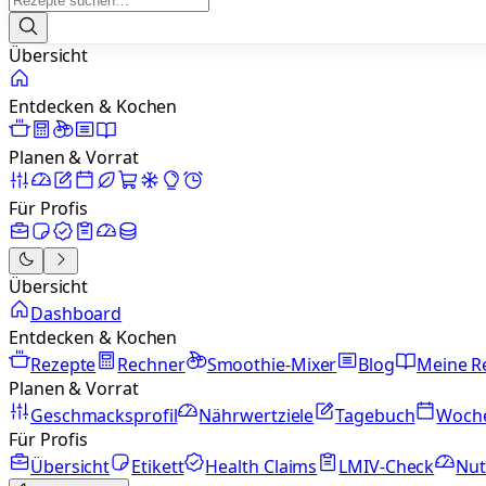
Übersicht
Entdecken & Kochen
Planen & Vorrat
Für Profis
Übersicht
Dashboard
Entdecken & Kochen
Rezepte
Rechner
Smoothie-Mixer
Blog
Meine R
Planen & Vorrat
Geschmacksprofil
Nährwertziele
Tagebuch
Woch
Für Profis
Übersicht
Etikett
Health Claims
LMIV-Check
Nut