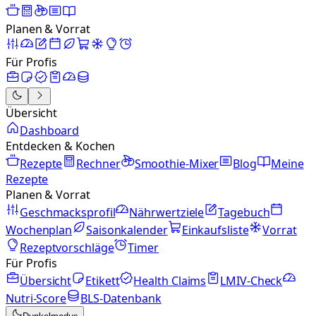
Planen & Vorrat
Für Profis
Übersicht
Dashboard
Entdecken & Kochen
Rezepte
Rechner
Smoothie-Mixer
Blog
Meine
Rezepte
Planen & Vorrat
Geschmacksprofil
Nährwertziele
Tagebuch
Wochenplan
Saisonkalender
Einkaufsliste
Vorrat
Rezeptvorschläge
Timer
Für Profis
Übersicht
Etikett
Health Claims
LMIV-Check
Nutri-Score
BLS-Datenbank