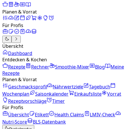
Planen & Vorrat
Für Profis
Übersicht
Dashboard
Entdecken & Kochen
Rezepte
Rechner
Smoothie-Mixer
Blog
Meine
Rezepte
Planen & Vorrat
Geschmacksprofil
Nährwertziele
Tagebuch
Wochenplan
Saisonkalender
Einkaufsliste
Vorrat
Rezeptvorschläge
Timer
Für Profis
Übersicht
Etikett
Health Claims
LMIV-Check
Nutri-Score
BLS-Datenbank