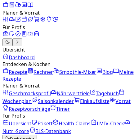
Planen & Vorrat
Für Profis
Übersicht
Dashboard
Entdecken & Kochen
Rezepte
Rechner
Smoothie-Mixer
Blog
Meine
Rezepte
Planen & Vorrat
Geschmacksprofil
Nährwertziele
Tagebuch
Wochenplan
Saisonkalender
Einkaufsliste
Vorrat
Rezeptvorschläge
Timer
Für Profis
Übersicht
Etikett
Health Claims
LMIV-Check
Nutri-Score
BLS-Datenbank