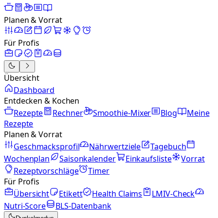
Planen & Vorrat
Für Profis
Übersicht
Dashboard
Entdecken & Kochen
Rezepte
Rechner
Smoothie-Mixer
Blog
Meine
Rezepte
Planen & Vorrat
Geschmacksprofil
Nährwertziele
Tagebuch
Wochenplan
Saisonkalender
Einkaufsliste
Vorrat
Rezeptvorschläge
Timer
Für Profis
Übersicht
Etikett
Health Claims
LMIV-Check
Nutri-Score
BLS-Datenbank