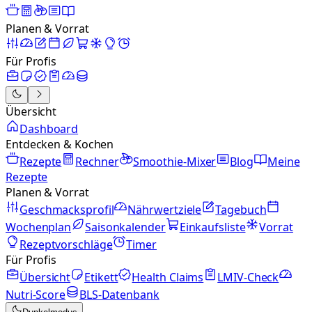
Planen & Vorrat
Für Profis
Übersicht
Dashboard
Entdecken & Kochen
Rezepte
Rechner
Smoothie-Mixer
Blog
Meine
Rezepte
Planen & Vorrat
Geschmacksprofil
Nährwertziele
Tagebuch
Wochenplan
Saisonkalender
Einkaufsliste
Vorrat
Rezeptvorschläge
Timer
Für Profis
Übersicht
Etikett
Health Claims
LMIV-Check
Nutri-Score
BLS-Datenbank