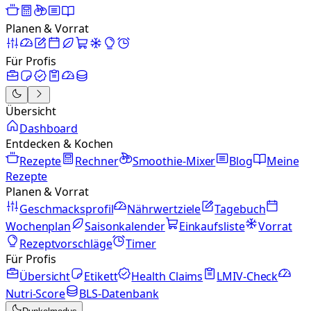
Planen & Vorrat
Für Profis
Übersicht
Dashboard
Entdecken & Kochen
Rezepte
Rechner
Smoothie-Mixer
Blog
Meine
Rezepte
Planen & Vorrat
Geschmacksprofil
Nährwertziele
Tagebuch
Wochenplan
Saisonkalender
Einkaufsliste
Vorrat
Rezeptvorschläge
Timer
Für Profis
Übersicht
Etikett
Health Claims
LMIV-Check
Nutri-Score
BLS-Datenbank