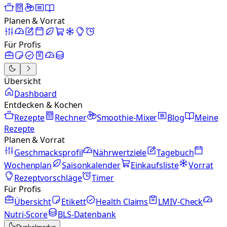
Planen & Vorrat
Für Profis
Übersicht
Dashboard
Entdecken & Kochen
Rezepte
Rechner
Smoothie-Mixer
Blog
Meine
Rezepte
Planen & Vorrat
Geschmacksprofil
Nährwertziele
Tagebuch
Wochenplan
Saisonkalender
Einkaufsliste
Vorrat
Rezeptvorschläge
Timer
Für Profis
Übersicht
Etikett
Health Claims
LMIV-Check
Nutri-Score
BLS-Datenbank