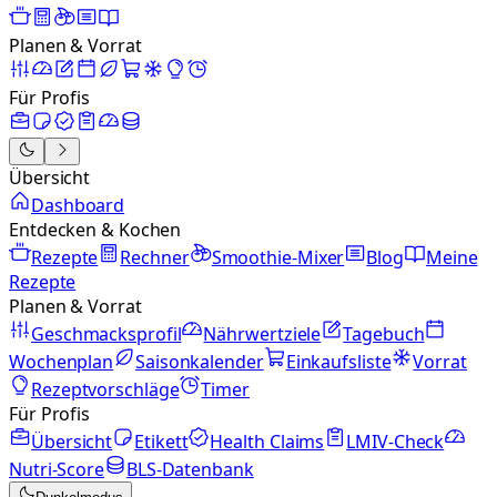
Planen & Vorrat
Für Profis
Übersicht
Dashboard
Entdecken & Kochen
Rezepte
Rechner
Smoothie-Mixer
Blog
Meine
Rezepte
Planen & Vorrat
Geschmacksprofil
Nährwertziele
Tagebuch
Wochenplan
Saisonkalender
Einkaufsliste
Vorrat
Rezeptvorschläge
Timer
Für Profis
Übersicht
Etikett
Health Claims
LMIV-Check
Nutri-Score
BLS-Datenbank