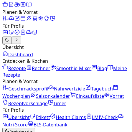
Planen & Vorrat
Für Profis
Übersicht
Dashboard
Entdecken & Kochen
Rezepte
Rechner
Smoothie-Mixer
Blog
Meine
Rezepte
Planen & Vorrat
Geschmacksprofil
Nährwertziele
Tagebuch
Wochenplan
Saisonkalender
Einkaufsliste
Vorrat
Rezeptvorschläge
Timer
Für Profis
Übersicht
Etikett
Health Claims
LMIV-Check
Nutri-Score
BLS-Datenbank