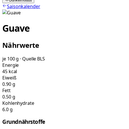
Dunkelmodus
Saisonkalender
Guave
Nährwerte
je 100 g · Quelle BLS
Energie
45 kcal
Eiweiß
0.90 g
Fett
0.50 g
Kohlenhydrate
6.0 g
Grundnährstoffe