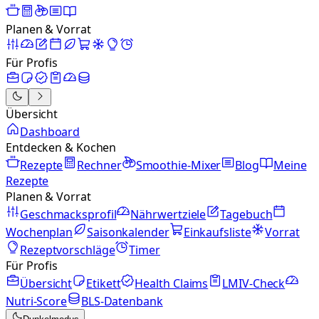
Planen & Vorrat
Für Profis
Übersicht
Dashboard
Entdecken & Kochen
Rezepte
Rechner
Smoothie-Mixer
Blog
Meine
Rezepte
Planen & Vorrat
Geschmacksprofil
Nährwertziele
Tagebuch
Wochenplan
Saisonkalender
Einkaufsliste
Vorrat
Rezeptvorschläge
Timer
Für Profis
Übersicht
Etikett
Health Claims
LMIV-Check
Nutri-Score
BLS-Datenbank