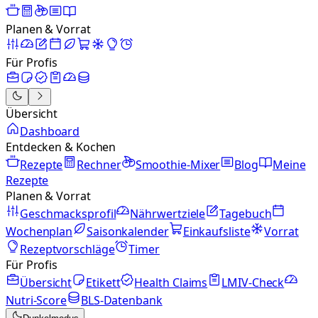
Planen & Vorrat
Für Profis
Übersicht
Dashboard
Entdecken & Kochen
Rezepte
Rechner
Smoothie-Mixer
Blog
Meine
Rezepte
Planen & Vorrat
Geschmacksprofil
Nährwertziele
Tagebuch
Wochenplan
Saisonkalender
Einkaufsliste
Vorrat
Rezeptvorschläge
Timer
Für Profis
Übersicht
Etikett
Health Claims
LMIV-Check
Nutri-Score
BLS-Datenbank