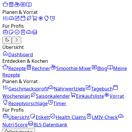
Planen & Vorrat
Für Profis
Übersicht
Dashboard
Entdecken & Kochen
Rezepte
Rechner
Smoothie-Mixer
Blog
Meine
Rezepte
Planen & Vorrat
Geschmacksprofil
Nährwertziele
Tagebuch
Wochenplan
Saisonkalender
Einkaufsliste
Vorrat
Rezeptvorschläge
Timer
Für Profis
Übersicht
Etikett
Health Claims
LMIV-Check
Nutri-Score
BLS-Datenbank