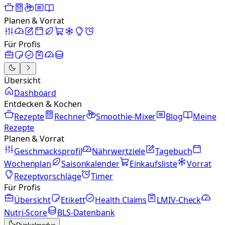
Planen & Vorrat
Für Profis
Übersicht
Dashboard
Entdecken & Kochen
Rezepte
Rechner
Smoothie-Mixer
Blog
Meine
Rezepte
Planen & Vorrat
Geschmacksprofil
Nährwertziele
Tagebuch
Wochenplan
Saisonkalender
Einkaufsliste
Vorrat
Rezeptvorschläge
Timer
Für Profis
Übersicht
Etikett
Health Claims
LMIV-Check
Nutri-Score
BLS-Datenbank