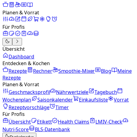
Planen & Vorrat
Für Profis
Übersicht
Dashboard
Entdecken & Kochen
Rezepte
Rechner
Smoothie-Mixer
Blog
Meine
Rezepte
Planen & Vorrat
Geschmacksprofil
Nährwertziele
Tagebuch
Wochenplan
Saisonkalender
Einkaufsliste
Vorrat
Rezeptvorschläge
Timer
Für Profis
Übersicht
Etikett
Health Claims
LMIV-Check
Nutri-Score
BLS-Datenbank