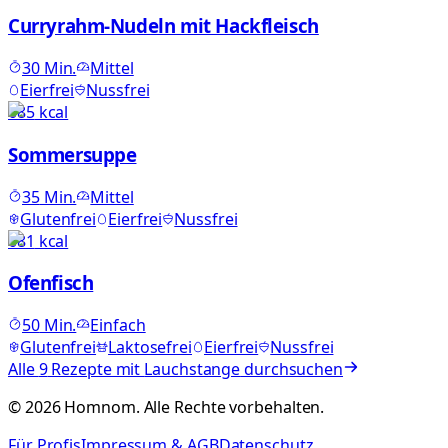
Curryrahm-Nudeln mit Hackfleisch
30
Min.
Mittel
Eierfrei
Nussfrei
685
kcal
Sommersuppe
35
Min.
Mittel
Glutenfrei
Eierfrei
Nussfrei
681
kcal
Ofenfisch
50
Min.
Einfach
Glutenfrei
Laktosefrei
Eierfrei
Nussfrei
Alle
9
Rezepte mit
Lauchstange
durchsuchen
©
2026
Homnom. Alle Rechte vorbehalten.
Für Profis
Impressum & AGB
Datenschutz