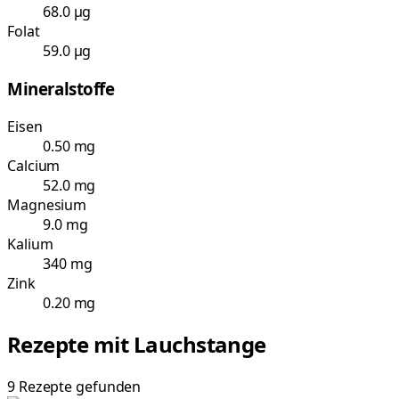
68.0 µg
Folat
59.0 µg
Mineralstoffe
Eisen
0.50 mg
Calcium
52.0 mg
Magnesium
9.0 mg
Kalium
340 mg
Zink
0.20 mg
Rezepte mit
Lauchstange
9
Rezepte
gefunden