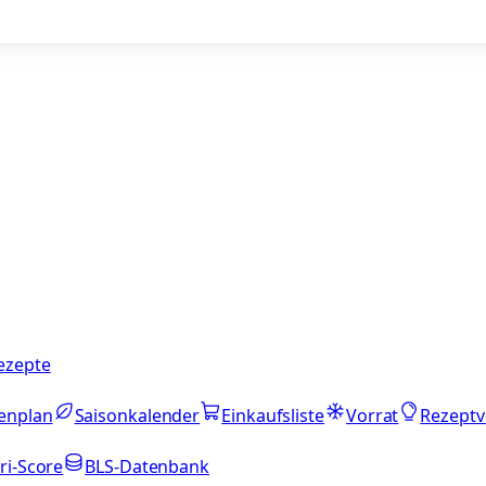
ezepte
enplan
Saisonkalender
Einkaufsliste
Vorrat
Rezeptv
ri-Score
BLS-Datenbank