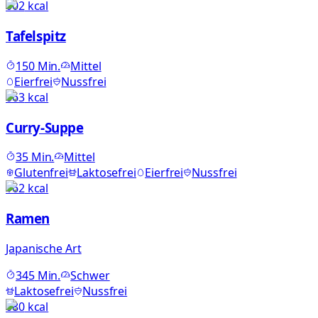
602
kcal
Tafelspitz
150
Min.
Mittel
Eierfrei
Nussfrei
663
kcal
Curry-Suppe
35
Min.
Mittel
Glutenfrei
Laktosefrei
Eierfrei
Nussfrei
162
kcal
Ramen
Japanische Art
345
Min.
Schwer
Laktosefrei
Nussfrei
680
kcal