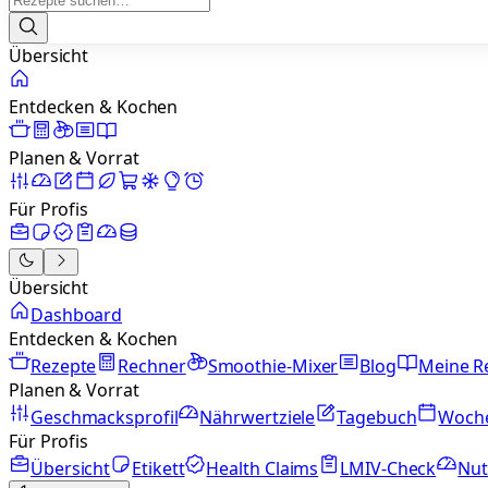
Übersicht
Entdecken & Kochen
Planen & Vorrat
Für Profis
Übersicht
Dashboard
Entdecken & Kochen
Rezepte
Rechner
Smoothie-Mixer
Blog
Meine R
Planen & Vorrat
Geschmacksprofil
Nährwertziele
Tagebuch
Woch
Für Profis
Übersicht
Etikett
Health Claims
LMIV-Check
Nut