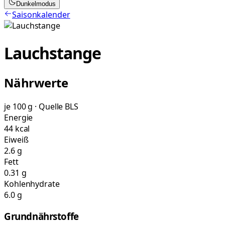
Dunkelmodus
Saisonkalender
Lauchstange
Nährwerte
je 100 g · Quelle BLS
Energie
44 kcal
Eiweiß
2.6 g
Fett
0.31 g
Kohlenhydrate
6.0 g
Grundnährstoffe