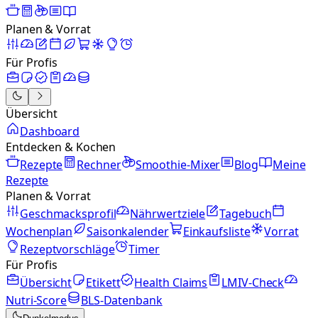
Planen & Vorrat
Für Profis
Übersicht
Dashboard
Entdecken & Kochen
Rezepte
Rechner
Smoothie-Mixer
Blog
Meine
Rezepte
Planen & Vorrat
Geschmacksprofil
Nährwertziele
Tagebuch
Wochenplan
Saisonkalender
Einkaufsliste
Vorrat
Rezeptvorschläge
Timer
Für Profis
Übersicht
Etikett
Health Claims
LMIV-Check
Nutri-Score
BLS-Datenbank