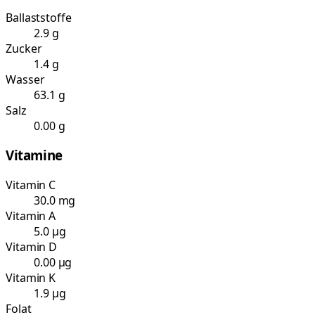
Ballaststoffe
2.9 g
Zucker
1.4 g
Wasser
63.1 g
Salz
0.00 g
Vitamine
Vitamin C
30.0 mg
Vitamin A
5.0 µg
Vitamin D
0.00 µg
Vitamin K
1.9 µg
Folat