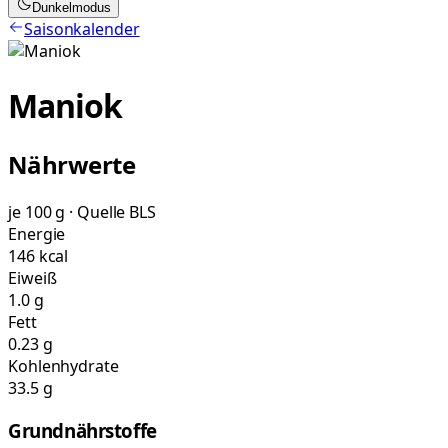
Dunkelmodus
Saisonkalender
Maniok
Nährwerte
je 100 g · Quelle BLS
Energie
146 kcal
Eiweiß
1.0 g
Fett
0.23 g
Kohlenhydrate
33.5 g
Grundnährstoffe