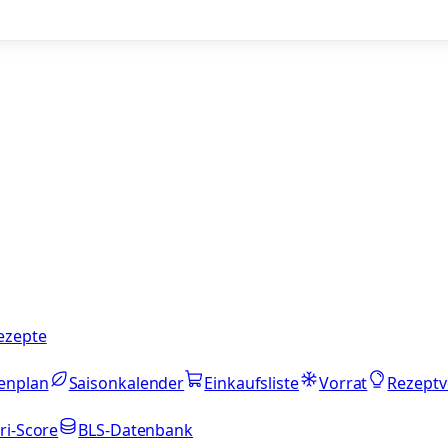
ezepte
enplan
Saisonkalender
Einkaufsliste
Vorrat
Rezeptv
ri-Score
BLS-Datenbank