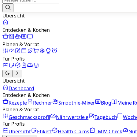
Übersicht
Entdecken & Kochen
Planen & Vorrat
Für Profis
Übersicht
Dashboard
Entdecken & Kochen
Rezepte
Rechner
Smoothie-Mixer
Blog
Meine R
Planen & Vorrat
Geschmacksprofil
Nährwertziele
Tagebuch
Woch
Für Profis
Übersicht
Etikett
Health Claims
LMIV-Check
Nut