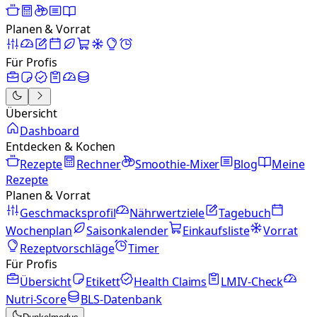
Planen & Vorrat
Für Profis
Übersicht
Dashboard
Entdecken & Kochen
Rezepte
Rechner
Smoothie-Mixer
Blog
Meine
Rezepte
Planen & Vorrat
Geschmacksprofil
Nährwertziele
Tagebuch
Wochenplan
Saisonkalender
Einkaufsliste
Vorrat
Rezeptvorschläge
Timer
Für Profis
Übersicht
Etikett
Health Claims
LMIV-Check
Nutri-Score
BLS-Datenbank