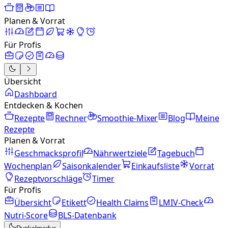
Planen & Vorrat
Für Profis
Übersicht
Dashboard
Entdecken & Kochen
Rezepte
Rechner
Smoothie-Mixer
Blog
Meine
Rezepte
Planen & Vorrat
Geschmacksprofil
Nährwertziele
Tagebuch
Wochenplan
Saisonkalender
Einkaufsliste
Vorrat
Rezeptvorschläge
Timer
Für Profis
Übersicht
Etikett
Health Claims
LMIV-Check
Nutri-Score
BLS-Datenbank