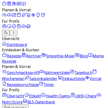
Planen & Vorrat
Für Profis
Übersicht
Dashboard
Entdecken & Kochen
Rezepte
Rechner
Smoothie-Mixer
Blog
Meine
Rezepte
Planen & Vorrat
Geschmacksprofil
Nährwertziele
Tagebuch
Wochenplan
Saisonkalender
Einkaufsliste
Vorrat
Rezeptvorschläge
Timer
Für Profis
Übersicht
Etikett
Health Claims
LMIV-Check
Nutri-Score
BLS-Datenbank