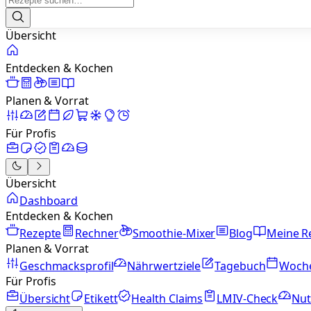
Übersicht
Entdecken & Kochen
Planen & Vorrat
Für Profis
Übersicht
Dashboard
Entdecken & Kochen
Rezepte
Rechner
Smoothie-Mixer
Blog
Meine R
Planen & Vorrat
Geschmacksprofil
Nährwertziele
Tagebuch
Woch
Für Profis
Übersicht
Etikett
Health Claims
LMIV-Check
Nut