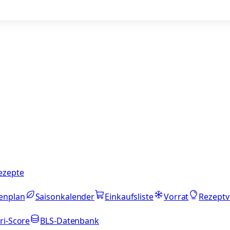
ezepte
enplan
Saisonkalender
Einkaufsliste
Vorrat
Rezeptv
ri-Score
BLS-Datenbank