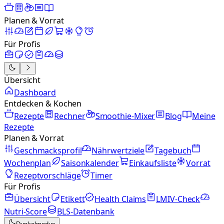
Planen & Vorrat
Für Profis
Übersicht
Dashboard
Entdecken & Kochen
Rezepte
Rechner
Smoothie-Mixer
Blog
Meine
Rezepte
Planen & Vorrat
Geschmacksprofil
Nährwertziele
Tagebuch
Wochenplan
Saisonkalender
Einkaufsliste
Vorrat
Rezeptvorschläge
Timer
Für Profis
Übersicht
Etikett
Health Claims
LMIV-Check
Nutri-Score
BLS-Datenbank