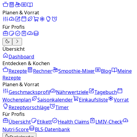
Planen & Vorrat
Für Profis
Übersicht
Dashboard
Entdecken & Kochen
Rezepte
Rechner
Smoothie-Mixer
Blog
Meine
Rezepte
Planen & Vorrat
Geschmacksprofil
Nährwertziele
Tagebuch
Wochenplan
Saisonkalender
Einkaufsliste
Vorrat
Rezeptvorschläge
Timer
Für Profis
Übersicht
Etikett
Health Claims
LMIV-Check
Nutri-Score
BLS-Datenbank