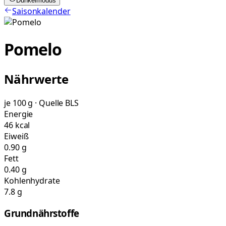
Dunkelmodus
Saisonkalender
Pomelo
Nährwerte
je 100 g · Quelle BLS
Energie
46 kcal
Eiweiß
0.90 g
Fett
0.40 g
Kohlenhydrate
7.8 g
Grundnährstoffe