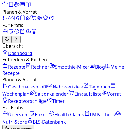
Planen & Vorrat
Für Profis
Übersicht
Dashboard
Entdecken & Kochen
Rezepte
Rechner
Smoothie-Mixer
Blog
Meine
Rezepte
Planen & Vorrat
Geschmacksprofil
Nährwertziele
Tagebuch
Wochenplan
Saisonkalender
Einkaufsliste
Vorrat
Rezeptvorschläge
Timer
Für Profis
Übersicht
Etikett
Health Claims
LMIV-Check
Nutri-Score
BLS-Datenbank