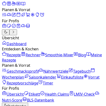
Planen & Vorrat
Für Profis
Übersicht
Dashboard
Entdecken & Kochen
Rezepte
Rechner
Smoothie-Mixer
Blog
Meine
Rezepte
Planen & Vorrat
Geschmacksprofil
Nährwertziele
Tagebuch
Wochenplan
Saisonkalender
Einkaufsliste
Vorrat
Rezeptvorschläge
Timer
Für Profis
Übersicht
Etikett
Health Claims
LMIV-Check
Nutri-Score
BLS-Datenbank