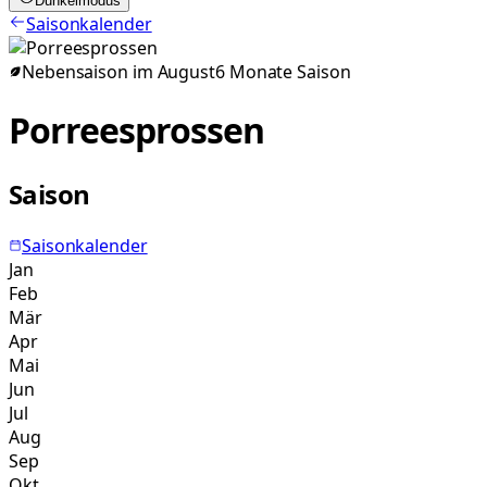
Dunkelmodus
Saisonkalender
Nebensaison im
August
6
Monate
Saison
Porreesprossen
Saison
Saisonkalender
Jan
Feb
Mär
Apr
Mai
Jun
Jul
Aug
Sep
Okt