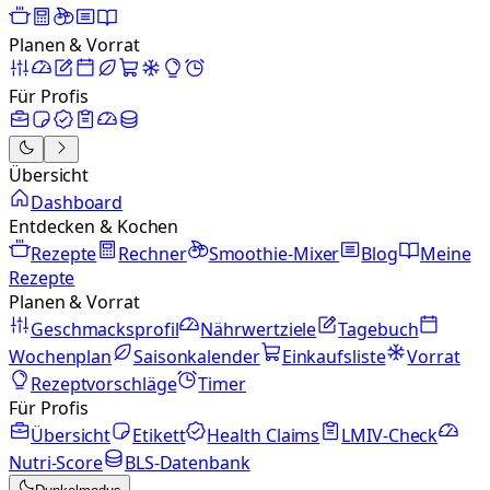
Planen & Vorrat
Für Profis
Übersicht
Dashboard
Entdecken & Kochen
Rezepte
Rechner
Smoothie-Mixer
Blog
Meine
Rezepte
Planen & Vorrat
Geschmacksprofil
Nährwertziele
Tagebuch
Wochenplan
Saisonkalender
Einkaufsliste
Vorrat
Rezeptvorschläge
Timer
Für Profis
Übersicht
Etikett
Health Claims
LMIV-Check
Nutri-Score
BLS-Datenbank