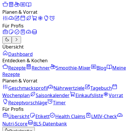
Planen & Vorrat
Für Profis
Übersicht
Dashboard
Entdecken & Kochen
Rezepte
Rechner
Smoothie-Mixer
Blog
Meine
Rezepte
Planen & Vorrat
Geschmacksprofil
Nährwertziele
Tagebuch
Wochenplan
Saisonkalender
Einkaufsliste
Vorrat
Rezeptvorschläge
Timer
Für Profis
Übersicht
Etikett
Health Claims
LMIV-Check
Nutri-Score
BLS-Datenbank