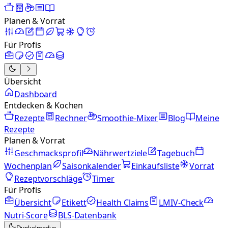
Planen & Vorrat
Für Profis
Übersicht
Dashboard
Entdecken & Kochen
Rezepte
Rechner
Smoothie-Mixer
Blog
Meine
Rezepte
Planen & Vorrat
Geschmacksprofil
Nährwertziele
Tagebuch
Wochenplan
Saisonkalender
Einkaufsliste
Vorrat
Rezeptvorschläge
Timer
Für Profis
Übersicht
Etikett
Health Claims
LMIV-Check
Nutri-Score
BLS-Datenbank