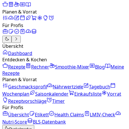
Planen & Vorrat
Für Profis
Übersicht
Dashboard
Entdecken & Kochen
Rezepte
Rechner
Smoothie-Mixer
Blog
Meine
Rezepte
Planen & Vorrat
Geschmacksprofil
Nährwertziele
Tagebuch
Wochenplan
Saisonkalender
Einkaufsliste
Vorrat
Rezeptvorschläge
Timer
Für Profis
Übersicht
Etikett
Health Claims
LMIV-Check
Nutri-Score
BLS-Datenbank